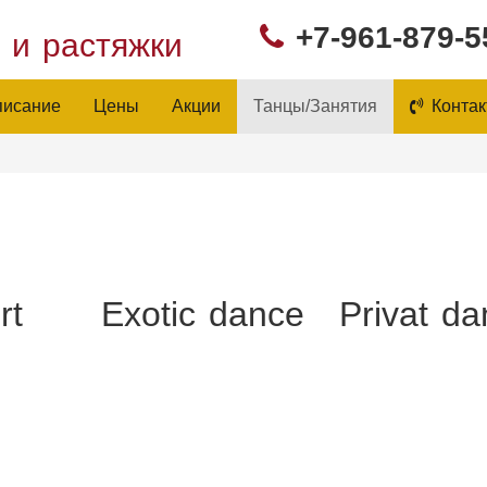
+7-961-879-5
в и растяжки
писание
Цены
Акции
Танцы/Занятия
Контак
rt
Exotic dance
Privat d