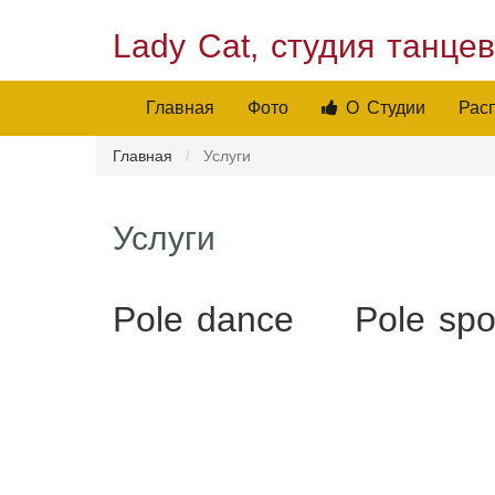
Lady Cat, студия танце
Главная
Фото
О Студии
Рас
Главная
Услуги
Услуги
Pole dance
Pole spo